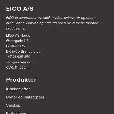
EICO A/S
EICO er leverandør av kjøkkenvifter, hvitevarer og andre
produkter til kjøkken og bad, fra noen av verdens førende
produsenter.
EICO AS Norge
Østergade 118
Postbox 175
DK-9700 Brønderslev
+47 21 935 359
salg@eico-as.no
CVR: 111 232 44
Produkter
Kjøkkenvifter
Ovner og Platetopper
Vinskap
Kjøl og Frys