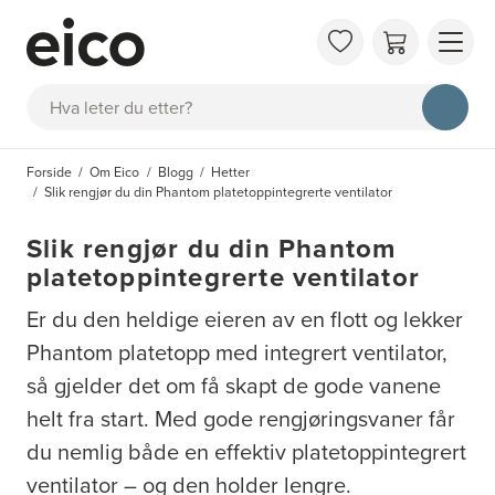
OM 
Søk
FAQ
KAT
Forside
Om Eico
Blogg
Hetter
BES
Slik rengjør du din Phantom platetoppintegrerte ventilator
INS
Slik rengjør du din Phantom
platetoppintegrerte ventilator
Er du den heldige eieren av en flott og lekker
Phantom platetopp med integrert ventilator,
så gjelder det om få skapt de gode vanene
helt fra start. Med gode rengjøringsvaner får
du nemlig både en effektiv platetoppintegrert
ventilator – og den holder lengre.