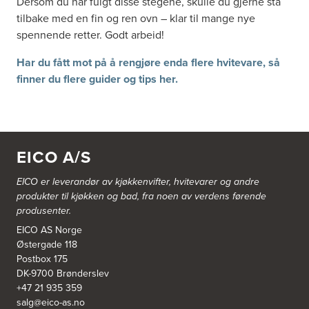
Dersom du har fulgt disse stegene, skulle du gjerne stå
tilbake med en fin og ren ovn – klar til mange nye
spennende retter. Godt arbeid!
Har du fått mot på å rengjøre enda flere hvitevare, så
finner du flere guider og tips her.
EICO A/S
EICO er leverandør av kjøkkenvifter, hvitevarer og andre
produkter til kjøkken og bad, fra noen av verdens førende
produsenter.
EICO AS Norge
Østergade 118
Postbox 175
DK-9700 Brønderslev
+47 21 935 359
salg@eico-as.no