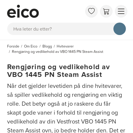
OM 
Søk
FAQ
KAT
Forside
Om Eico
Blogg
Hvitevarer
BES
Rengjøring og vedlikehold av VBO 1445 PN Steam Assist
INS
Rengjøring og vedlikehold av
VBO 1445 PN Steam Assist
Når det gjelder levetiden på dine hvitevarer,
så spiller vedlikehold og rengjøring en viktig
rolle. Det betyr også at jo raskere du får
skapt gode vaner i forhold til rengjøring og
vedlikehold av din Vestfrost VBO 1445 PN
Steam Assist ovn, jo bedre holder den. Det er